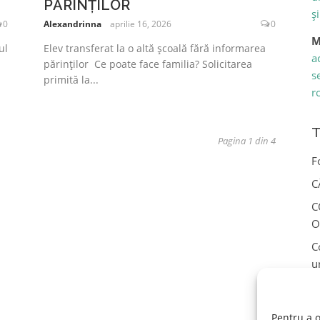
PĂRINȚILOR
ș
0
Alexandrinna
aprilie 16, 2026
0
M
ul
Elev transferat la o altă școală fără informarea
a
părinților Ce poate face familia? Solicitarea
s
primită la...
r
T
Pagina 1 din 4
F
C
C
O
C
u
c
P
Pentru a o