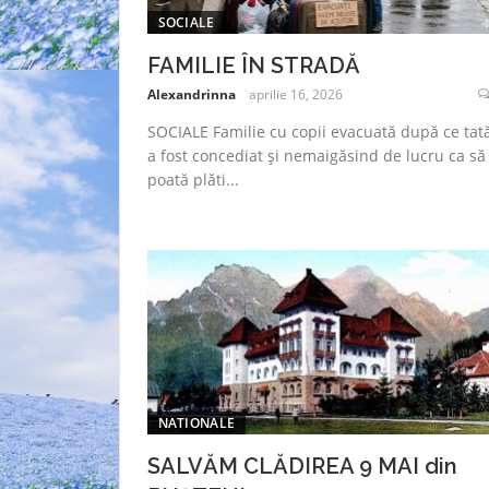
SOCIALE
FAMILIE ÎN STRADĂ
Alexandrinna
aprilie 16, 2026
SOCIALE Familie cu copii evacuată după ce tată
a fost concediat și nemaigăsind de lucru ca să
poată plăti...
NATIONALE
SALVĂM CLĂDIREA 9 MAI din