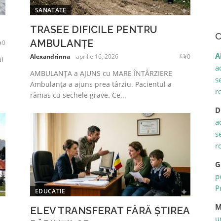
SANATATE
TRASEE DIFICILE PENTRU
C
AMBULANȚE
0
A
Alexandrinna
aprilie 16, 2026
0
l
a
AMBULANȚA a AJUNS cu MARE ÎNTÂRZIERE
s
Ambulanța a ajuns prea târziu. Pacientul a
r
rămas cu sechele grave. Ce...
D
a
s
r
G
p
P
EDUCATIE
M
ELEV TRANSFERAT FĂRĂ ȘTIREA
u