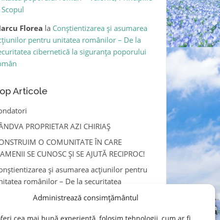
i Scopul
arcu Florea
la
Conștientizarea și asumarea
cțiunilor pentru unitatea românilor – De la
ecuritatea cibernetică la siguranța poporului
omân
op Articole
ondatori
ÂNDVA PROPRIETAR AZI CHIRIAȘ
ONSTRUIM O COMUNITATE ÎN CARE
AMENII SE CUNOSC ȘI SE AJUTĂ RECIPROC!
onștientizarea și asumarea acțiunilor pentru
nitatea românilor – De la securitatea
ibernetică la siguranța poporului român
Administrează consimțământul
olitică cookie-uri (UE)
feri cea mai bună experiență, folosim tehnologii, cum ar fi