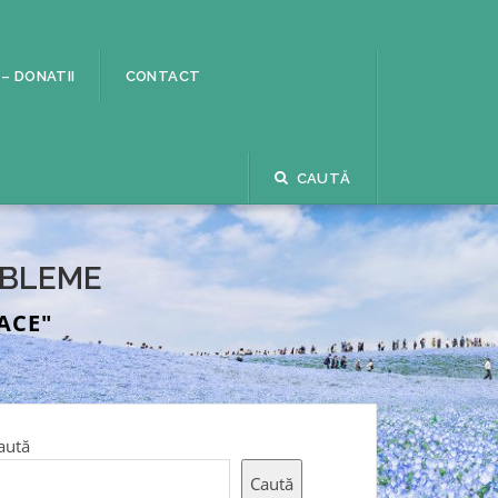
 – DONATII
CONTACT
CAUTĂ
OBLEME
ACE"
aută
Caută