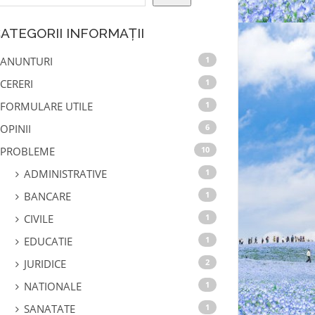
ATEGORII INFORMAȚII
ANUNTURI
1
CERERI
1
FORMULARE UTILE
1
OPINII
6
PROBLEME
10
ADMINISTRATIVE
1
BANCARE
1
CIVILE
1
EDUCATIE
1
JURIDICE
2
NATIONALE
1
SANATATE
1