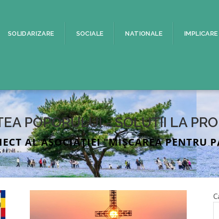
SOLIDARIZARE
SOCIALE
NATIONALE
IMPLICARE
TEA POPORULUI - SOLUȚII LA PR
IECT AL ASOCIAȚIEI "MIȘCAREA PENTRU P
C