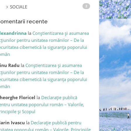
SOCIALE
2
omentarii recente
lexandrinna
la
Conștientizarea și asumarea
cțiunilor pentru unitatea românilor – De la
ecuritatea cibernetică la siguranța poporului
omân
inu Radu
la
Conștientizarea și asumarea
cțiunilor pentru unitatea românilor – De la
ecuritatea cibernetică la siguranța poporului
omân
heorghe Floricel
la
Declarație publică
entru unitatea poporului român – Valorile,
rincipiile și Scopul
arin Ivascu
la
Declarație publică pentru
nitatea poporului român – Valorile, Principiile