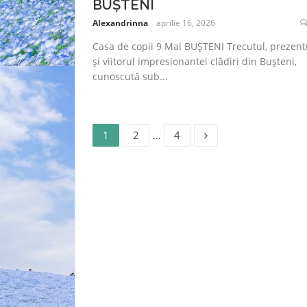
BUȘTENI
Alexandrinna
aprilie 16, 2026
Casa de copii 9 Mai BUȘTENI Trecutul, prezent
și viitorul impresionantei clădiri din Bușteni,
cunoscută sub...
Pagină
Pagină
Pagină
Paginație
1
2
…
4
articole