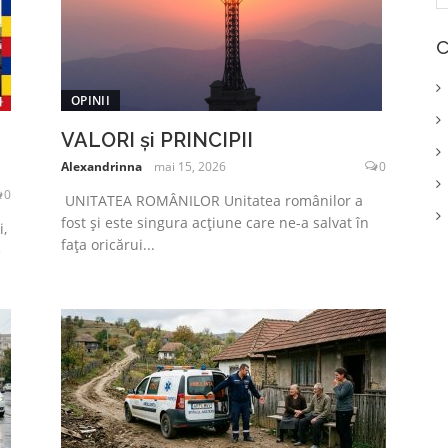
C
OPINII
VALORI și PRINCIPII
Alexandrinna
mai 15, 2026
0
0
UNITATEA ROMÂNILOR Unitatea românilor a
fost și este singura acțiune care ne-a salvat în
,
fața oricărui...
e