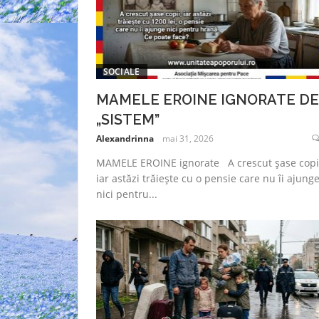
SOCIALE
MAMELE EROINE IGNORATE DE
„SISTEM”
Alexandrinna
mai 31, 2026
MAMELE EROINE ignorate A crescut șase copii
iar astăzi trăiește cu o pensie care nu îi ajung
nici pentru...