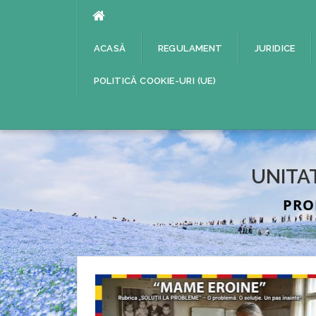
Sari
la
conținut
ACASĂ
REGULAMENT
JURIDICE
POLITICĂ COOKIE-URI (UE)
UNITA
PRO
Noutati