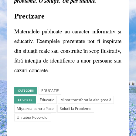
problemă. O soluție. Un pas înainte.
Precizare
Materialele publicate au caracter informativ și
educativ. Exemplele prezentate pot fi inspirate
din situații reale sau construite în scop ilustrativ,
fără intenția de identificare a unor persoane sau
cazuri concrete.
EDUCATIE
CATEGORII
Educație
Minor transferat la altă școală
ETICHETE
Mișcarea pentru Pace
Solutii la Probleme
Unitatea Poporului