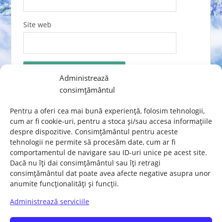
Site web
Administrează
consimțământul
Acest site folosește Akismet pentru a reduce
spamul.
Află cum sunt procesate datele
Pentru a oferi cea mai bună experiență, folosim tehnologii,
comentariilor tale
.
cum ar fi cookie-uri, pentru a stoca și/sau accesa informațiile
despre dispozitive. Consimțământul pentru aceste
tehnologii ne permite să procesăm date, cum ar fi
comportamentul de navigare sau ID-uri unice pe acest site.
Dacă nu îți dai consimțământul sau îți retragi
consimțământul dat poate avea afecte negative asupra unor
anumite funcționalități și funcții.
Acasă
REGULAMENT
Juridice
Administrează serviciile
SOLIDARIZARE
Sociale
Nationale