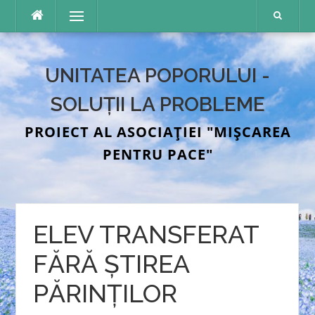
Sari
Meniu
la
conținut
UNITATEA POPORULUI -
SOLUȚII LA PROBLEME
PROIECT AL ASOCIAȚIEI "MIȘCAREA
PENTRU PACE"
ELEV TRANSFERAT
FĂRĂ ȘTIREA
PĂRINȚILOR