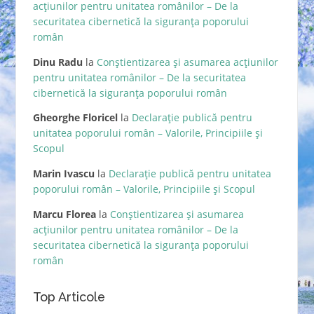
acțiunilor pentru unitatea românilor – De la
securitatea cibernetică la siguranța poporului
român
Dinu Radu
la
Conștientizarea și asumarea acțiunilor
pentru unitatea românilor – De la securitatea
cibernetică la siguranța poporului român
Gheorghe Floricel
la
Declarație publică pentru
unitatea poporului român – Valorile, Principiile și
Scopul
Marin Ivascu
la
Declarație publică pentru unitatea
poporului român – Valorile, Principiile și Scopul
Marcu Florea
la
Conștientizarea și asumarea
acțiunilor pentru unitatea românilor – De la
securitatea cibernetică la siguranța poporului
român
Top Articole