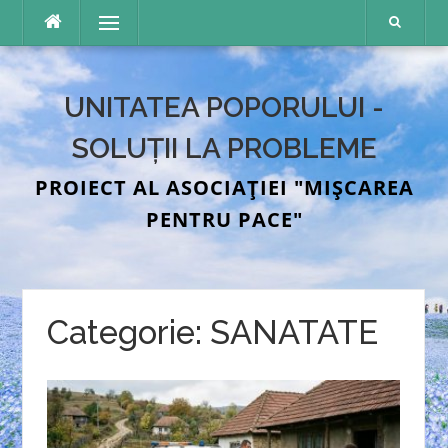
Sari
Meniu
la
conținut
UNITATEA POPORULUI -
SOLUȚII LA PROBLEME
PROIECT AL ASOCIAȚIEI "MIȘCAREA
PENTRU PACE"
Categorie:
SANATATE