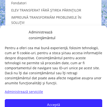
Fondatori
ELEV TRANSFERAT FĂRĂ ȘTIREA PĂRINȚILOR
IMPREUNĂ TRANSFORMĂM PROBLEMELE ÎN
SOLUȚII!
Conștientizarea și asumarea acțiunilor pentru
Administrează
unitatea românilor – De la securitatea cibernetică la
consimțământul
siguranța poporului român
MAMELE EROINE IGNORATE DE „SISTEM”
Pentru a oferi cea mai bună experiență, folosim tehnologii,
cum ar fi cookie-uri, pentru a stoca și/sau accesa informațiile
oferit de
WassUp
despre dispozitive. Consimțământul pentru aceste
tehnologii ne permite să procesăm date, cum ar fi
comportamentul de navigare sau ID-uri unice pe acest site.
Dacă nu îți dai consimțământul sau îți retragi
consimțământul dat poate avea afecte negative asupra unor
anumite funcționalități și funcții.
Acasă
REGULAMENT
Juridice
Administrează serviciile
SOLIDARIZARE
Sociale
Nationale
IMPLICARE – DONATII
Contact
Acceptă