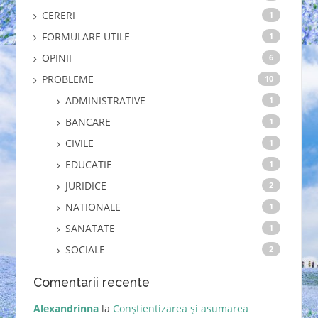
CERERI
1
FORMULARE UTILE
1
OPINII
6
PROBLEME
10
ADMINISTRATIVE
1
BANCARE
1
CIVILE
1
EDUCATIE
1
JURIDICE
2
NATIONALE
1
SANATATE
1
SOCIALE
2
Comentarii recente
Alexandrinna
la
Conștientizarea și asumarea