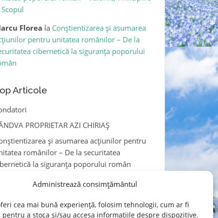
i Scopul
arcu Florea
la
Conștientizarea și asumarea
cțiunilor pentru unitatea românilor – De la
ecuritatea cibernetică la siguranța poporului
omân
op Articole
ondatori
ÂNDVA PROPRIETAR AZI CHIRIAȘ
onștientizarea și asumarea acțiunilor pentru
nitatea românilor – De la securitatea
ibernetică la siguranța poporului român
ALSE INTENȚII DE ASOCIERE
Administrează consimțământul
LEV TRANSFERAT FĂRĂ ȘTIREA PĂRINȚILOR
feri cea mai bună experiență, folosim tehnologii, cum ar fi
oferit de
WassUp
, pentru a stoca și/sau accesa informațiile despre dispozitive.