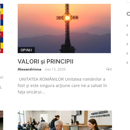
C
OPINII
VALORI și PRINCIPII
Alexandrinna
mai 15, 2026
0
0
UNITATEA ROMÂNILOR Unitatea românilor a
fost și este singura acțiune care ne-a salvat în
,
fața oricărui...
e