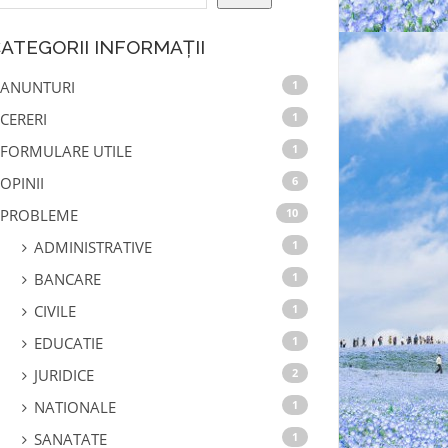
ATEGORII INFORMAȚII
ANUNTURI
1
CERERI
1
FORMULARE UTILE
1
OPINII
6
PROBLEME
10
ADMINISTRATIVE
1
BANCARE
1
CIVILE
1
EDUCATIE
1
JURIDICE
2
NATIONALE
1
SANATATE
1