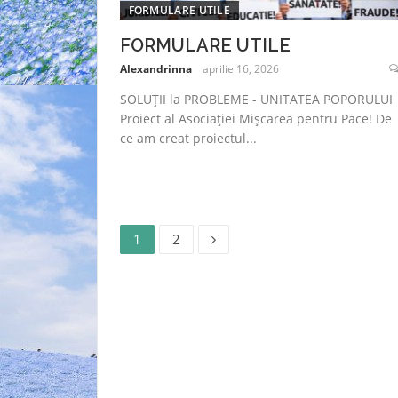
FORMULARE UTILE
FORMULARE UTILE
Alexandrinna
aprilie 16, 2026
SOLUȚII la PROBLEME - UNITATEA POPORULUI
Proiect al Asociației Mișcarea pentru Pace! De
ce am creat proiectul...
Pagină
Pagină
Paginație
1
2
articole