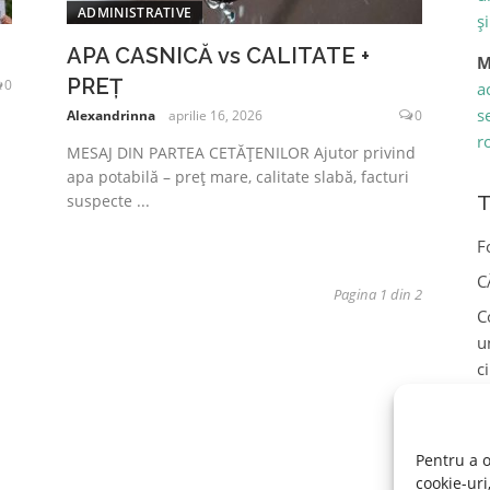
ADMINISTRATIVE
ș
APA CASNICĂ vs CALITATE +
M
PREȚ
0
a
s
Alexandrinna
aprilie 16, 2026
0
r
MESAJ DIN PARTEA CETĂȚENILOR Ajutor privind
apa potabilă – preț mare, calitate slabă, facturi
T
suspecte ...
F
C
Pagina 1 din 2
C
u
c
F
E
Pentru a o
cookie-uri