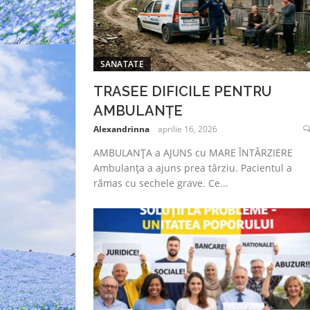
SANATATE
TRASEE DIFICILE PENTRU
AMBULANȚE
Alexandrinna
aprilie 16, 2026
AMBULANȚA a AJUNS cu MARE ÎNTÂRZIERE
Ambulanța a ajuns prea târziu. Pacientul a
rămas cu sechele grave. Ce...