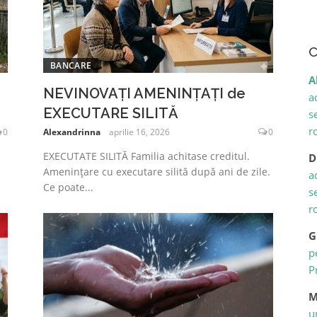
C
BANCARE
A
NEVINOVAȚI AMENINȚAȚI de
a
EXECUTARE SILITĂ
s
r
0
Alexandrinna
aprilie 16, 2026
0
EXECUTATE SILITĂ Familia achitase creditul.
D
Amenințare cu executare silită după ani de zile.
a
Ce poate...
s
r
G
p
P
M
u