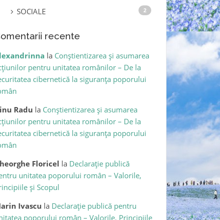
SOCIALE
2
omentarii recente
lexandrinna
la
Conștientizarea și asumarea
cțiunilor pentru unitatea românilor – De la
ecuritatea cibernetică la siguranța poporului
omân
inu Radu
la
Conștientizarea și asumarea
cțiunilor pentru unitatea românilor – De la
ecuritatea cibernetică la siguranța poporului
omân
heorghe Floricel
la
Declarație publică
entru unitatea poporului român – Valorile,
rincipiile și Scopul
arin Ivascu
la
Declarație publică pentru
nitatea poporului român – Valorile, Principiile