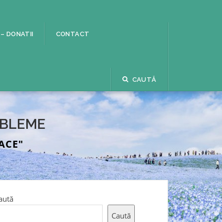
 – DONATII
CONTACT
CAUTĂ
OBLEME
ACE"
aută
Caută