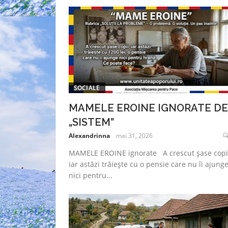
SOCIALE
MAMELE EROINE IGNORATE DE
„SISTEM”
Alexandrinna
mai 31, 2026
MAMELE EROINE ignorate A crescut șase copii
iar astăzi trăiește cu o pensie care nu îi ajung
nici pentru...