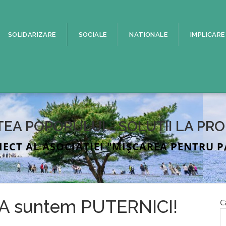
SOLIDARIZARE
SOCIALE
NATIONALE
IMPLICARE
TEA POPORULUI - SOLUȚII LA PR
IECT AL ASOCIAȚIEI "MIȘCAREA PENTRU P
 suntem PUTERNICI!
C