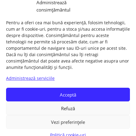
Administrează
CONSTRUIM O COMUNITATE ÎN CARE OAMENII SE
consimțământul
CUNOSC ȘI SE AJUTĂ RECIPROC!
Politică cookie-uri (UE)
Pentru a oferi cea mai bună experiență, folosim tehnologii,
cum ar fi cookie-uri, pentru a stoca și/sau accesa informațiile
oferit de
WassUp
despre dispozitive. Consimțământul pentru aceste
tehnologii ne permite să procesăm date, cum ar fi
comportamentul de navigare sau ID-uri unice pe acest site.
Dacă nu îți dai consimțământul sau îți retragi
consimțământul dat poate avea afecte negative asupra unor
anumite funcționalități și funcții.
Acasă
REGULAMENT
Juridice
Administrează serviciile
SOLIDARIZARE
Sociale
Nationale
IMPLICARE – DONATII
Contact
Acceptă
Politică cookie-uri (UE)
Refuză
Drepturi de autor © 2026 UNITATEA POPORULUI - SOLUȚII la
Vezi preferințele
PROBLEME. Toate drepturile rezervate.
Tema Codilight de
FameThemes
Politică cookie-uri