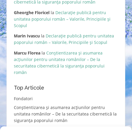
cibernetică la siguranța poporului român
Gheorghe Floricel
la
Declarație publică pentru
unitatea poporului român – Valorile, Principiile și
Scopul
Marin Ivascu
la
Declarație publică pentru unitatea
poporului român – Valorile, Principiile și Scopul
Marcu Florea
la
Conștientizarea și asumarea
acțiunilor pentru unitatea românilor – De la
securitatea cibernetică la siguranța poporului
român
Top Articole
Fondatori
Conștientizarea și asumarea acțiunilor pentru
unitatea românilor – De la securitatea cibernetică la
siguranța poporului român
CÂNDVA PROPRIETAR AZI CHIRIAȘ