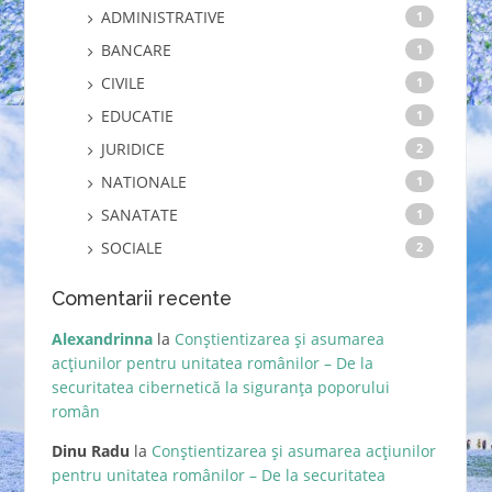
ADMINISTRATIVE
1
BANCARE
1
CIVILE
1
EDUCATIE
1
JURIDICE
2
NATIONALE
1
SANATATE
1
SOCIALE
2
Comentarii recente
Alexandrinna
la
Conștientizarea și asumarea
acțiunilor pentru unitatea românilor – De la
securitatea cibernetică la siguranța poporului
român
Dinu Radu
la
Conștientizarea și asumarea acțiunilor
pentru unitatea românilor – De la securitatea