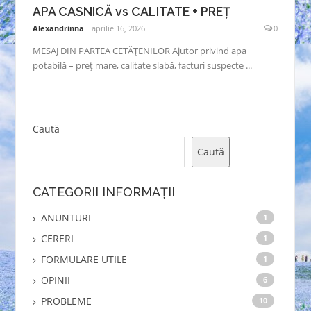
APA CASNICĂ vs CALITATE + PREȚ
Alexandrinna
aprilie 16, 2026
0
MESAJ DIN PARTEA CETĂȚENILOR Ajutor privind apa
potabilă – preț mare, calitate slabă, facturi suspecte ...
Caută
Caută
CATEGORII INFORMAȚII
ANUNTURI
1
CERERI
1
FORMULARE UTILE
1
OPINII
6
PROBLEME
10