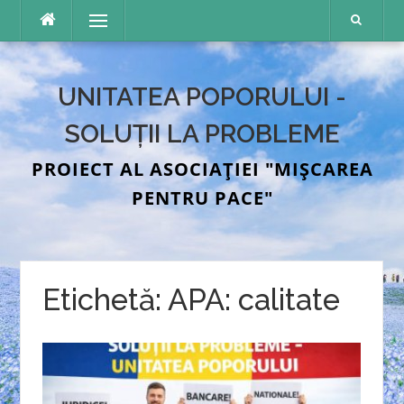
Sari
Meniu
la
conținut
UNITATEA POPORULUI -
SOLUȚII LA PROBLEME
PROIECT AL ASOCIAȚIEI "MIȘCAREA
PENTRU PACE"
Etichetă:
APA: calitate