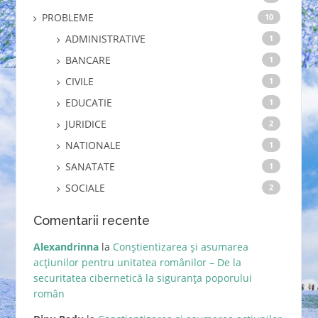
PROBLEME
10
ADMINISTRATIVE
1
BANCARE
1
CIVILE
1
EDUCATIE
1
JURIDICE
2
NATIONALE
1
SANATATE
1
SOCIALE
2
Comentarii recente
Alexandrinna
la
Conștientizarea și asumarea
acțiunilor pentru unitatea românilor – De la
securitatea cibernetică la siguranța poporului
român