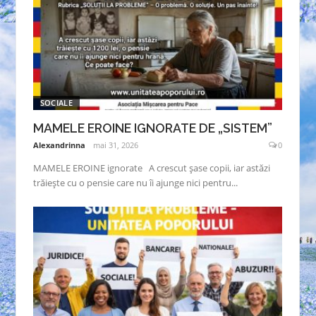
SOCIALE
MAMELE EROINE IGNORATE DE „SISTEM”
Alexandrinna
mai 31, 2026
0
MAMELE EROINE ignorate A crescut șase copii, iar astăzi
trăiește cu o pensie care nu îi ajunge nici pentru...