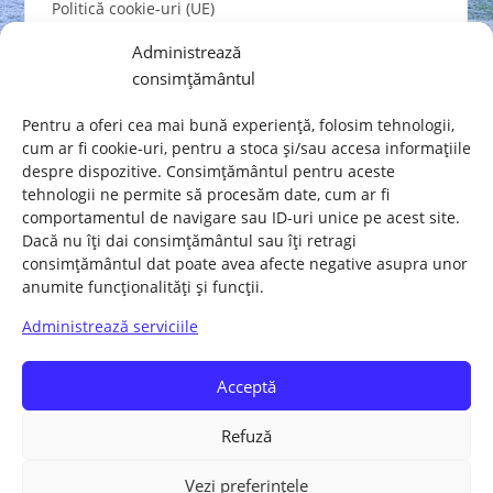
Politică cookie-uri (UE)
Conștientizarea și asumarea acțiunilor pentru
Administrează
unitatea românilor – De la securitatea cibernetică la
consimțământul
siguranța poporului român
APA CASNICĂ vs CALITATE + PREȚ
Pentru a oferi cea mai bună experiență, folosim tehnologii,
cum ar fi cookie-uri, pentru a stoca și/sau accesa informațiile
oferit de
WassUp
despre dispozitive. Consimțământul pentru aceste
tehnologii ne permite să procesăm date, cum ar fi
comportamentul de navigare sau ID-uri unice pe acest site.
Dacă nu îți dai consimțământul sau îți retragi
consimțământul dat poate avea afecte negative asupra unor
anumite funcționalități și funcții.
Acasă
REGULAMENT
Juridice
Administrează serviciile
SOLIDARIZARE
Sociale
Nationale
IMPLICARE – DONATII
Contact
Acceptă
Politică cookie-uri (UE)
Refuză
Drepturi de autor © 2026 UNITATEA POPORULUI - SOLUȚII la
Vezi preferințele
PROBLEME. Toate drepturile rezervate.