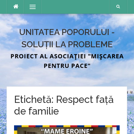
Sari
Meniu
la
conținut
UNITATEA POPORULUI -
SOLUȚII LA PROBLEME
PROIECT AL ASOCIAȚIEI "MIȘCAREA
PENTRU PACE"
Etichetă:
Respect față
de familie