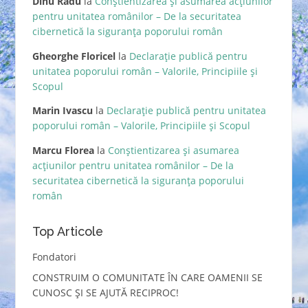
Dinu Radu
la
Conștientizarea și asumarea acțiunilor
pentru unitatea românilor – De la securitatea
cibernetică la siguranța poporului român
Gheorghe Floricel
la
Declarație publică pentru
unitatea poporului român – Valorile, Principiile și
Scopul
Marin Ivascu
la
Declarație publică pentru unitatea
poporului român – Valorile, Principiile și Scopul
Marcu Florea
la
Conștientizarea și asumarea
acțiunilor pentru unitatea românilor – De la
securitatea cibernetică la siguranța poporului
român
Top Articole
Fondatori
CONSTRUIM O COMUNITATE ÎN CARE OAMENII SE
CUNOSC ȘI SE AJUTĂ RECIPROC!