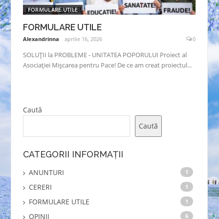
FORMULARE UTILE
FORMULARE UTILE
Alexandrinna
aprilie 16, 2026
0
SOLUȚII la PROBLEME - UNITATEA POPORULUI Proiect al
Asociației Mișcarea pentru Pace! De ce am creat proiectul...
Caută
Caută
CATEGORII INFORMAȚII
ANUNTURI
1
CERERI
1
FORMULARE UTILE
1
OPINII
6